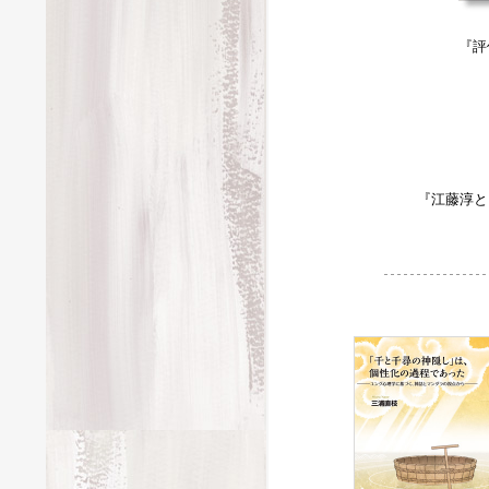
『評
『江藤淳と